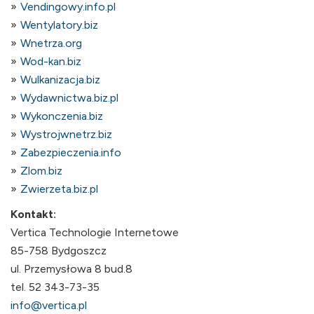
Vendingowy.info.pl
Wentylatory.biz
Wnetrza.org
Wod-kan.biz
Wulkanizacja.biz
Wydawnictwa.biz.pl
Wykonczenia.biz
Wystrojwnetrz.biz
Zabezpieczenia.info
Zlom.biz
Zwierzeta.biz.pl
Kontakt:
Vertica Technologie Internetowe
85-758 Bydgoszcz
ul. Przemysłowa 8 bud.8
tel. 52 343-73-35
info@vertica.pl