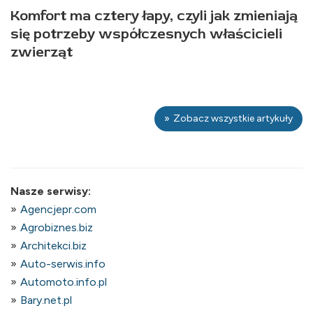
Komfort ma cztery łapy, czyli jak zmieniają
się potrzeby współczesnych właścicieli
zwierząt
Zobacz wszystkie artykuły
Nasze serwisy:
Agencjepr.com
Agrobiznes.biz
Architekci.biz
Auto-serwis.info
Automoto.info.pl
Bary.net.pl