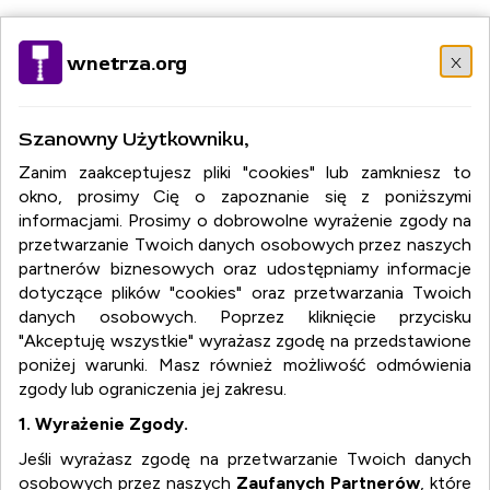
Wybierz język:
PL
EN
DE
RU
FR
IT
DA
EL
HU
NO
x
wnetrza.org
PT
RO
SR
SK
ES
SV
TR
Szanowny Użytkowniku,
Zanim zaakceptujesz pliki "cookies" lub zamkniesz to
okno, prosimy Cię o zapoznanie się z poniższymi
informacjami. Prosimy o dobrowolne wyrażenie zgody na
przetwarzanie Twoich danych osobowych przez naszych
partnerów biznesowych oraz udostępniamy informacje
dotyczące plików "cookies" oraz przetwarzania Twoich
danych osobowych. Poprzez kliknięcie przycisku
"Akceptuję wszystkie" wyrażasz zgodę na przedstawione
poniżej warunki. Masz również możliwość odmówienia
zgody lub ograniczenia jej zakresu.
1. Wyrażenie Zgody.
Jeśli wyrażasz zgodę na przetwarzanie Twoich danych
osobowych przez naszych
Zaufanych Partnerów
, które