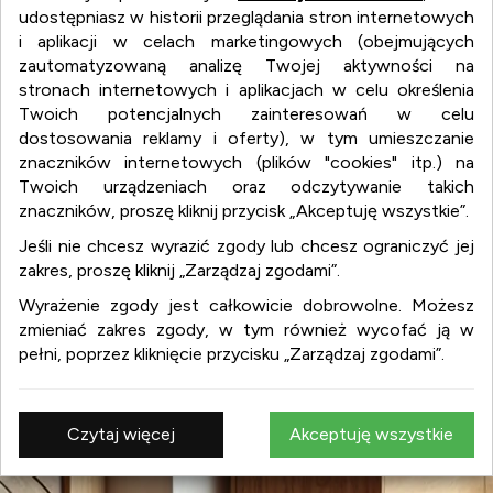
udostępniasz w historii przeglądania stron internetowych
i aplikacji w celach marketingowych (obejmujących
zautomatyzowaną analizę Twojej aktywności na
stronach internetowych i aplikacjach w celu określenia
Twoich potencjalnych zainteresowań w celu
dostosowania reklamy i oferty), w tym umieszczanie
znaczników internetowych (plików "cookies" itp.) na
Twoich urządzeniach oraz odczytywanie takich
wnetrza.org
znaczników, proszę kliknij przycisk „Akceptuję wszystkie”.
Jeśli nie chcesz wyrazić zgody lub chcesz ograniczyć jej
zakres, proszę kliknij „Zarządzaj zgodami”.
wnetrza.org
Wyrażenie zgody jest całkowicie dobrowolne. Możesz
:
aranżacja wnętrz
zmieniać zakres zgody, w tym również wycofać ją w
:
projekty wnętrz
pełni, poprzez kliknięcie przycisku „Zarządzaj zgodami”.
:
design
:
meble
:
wyposażenie wnętrz
Czytaj więcej
Akceptuję wszystkie