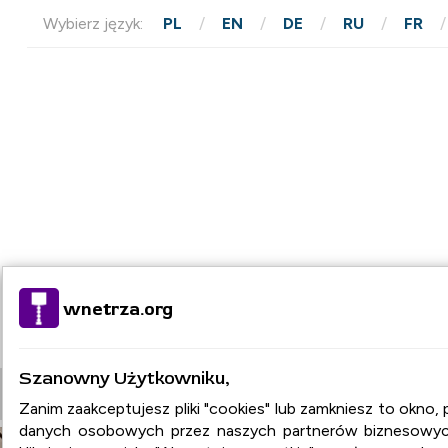
Wybierz język:
PL
EN
DE
RU
FR
wnetrza.org
Szanowny Użytkowniku,
STRONA GŁÓWNA
ARTYKUŁY
BAZA FIR
Zanim zaakceptujesz pliki "cookies" lub zamkniesz to okno
danych osobowych przez naszych partnerów biznesowych