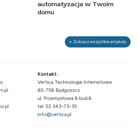
automatyzacja w Twoim
domu
Zobacz wszystkie artykuły
Kontakt:
fo
Vertica Technologie Internetowe
m.pl
85-758 Bydgoszcz
ul. Przemysłowa 8 bud.8
z.pl
tel. 52 343-73-35
info@vertica.pl