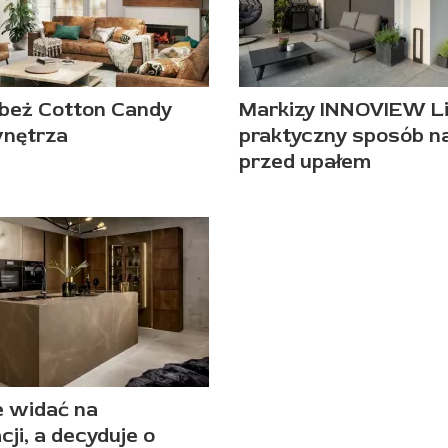
beż Cotton Candy
Markizy INNOVIEW Li
wnętrza
praktyczny sposób n
przed upałem
e widać na
cji, a decyduje o