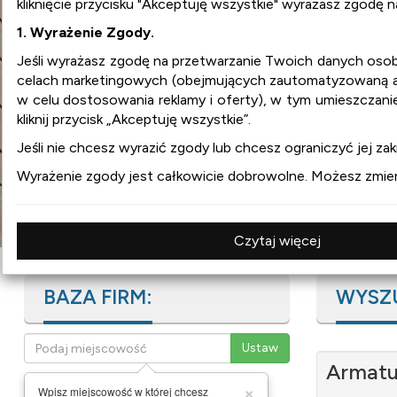
kliknięcie przycisku "Akceptuję wszystkie" wyrażasz zgodę 
1. Wyrażenie Zgody.
wnetrza.org
Jeśli wyrażasz zgodę na przetwarzanie Twoich danych os
celach marketingowych (obejmujących zautomatyzowaną ana
w celu dostosowania reklamy i oferty), w tym umieszczani
:
aranżacja wnętrz
kliknij przycisk „Akceptuję wszystkie”.
:
projekty wnętrz
:
design
Jeśli nie chcesz wyrazić zgody lub chcesz ograniczyć jej zakr
:
meble
Wyrażenie zgody jest całkowicie dobrowolne. Możesz zmienia
:
wyposażenie wnętrz
Czytaj więcej
BAZA FIRM:
WYSZ
Armatu
×
Wpisz miejscowość w której chcesz