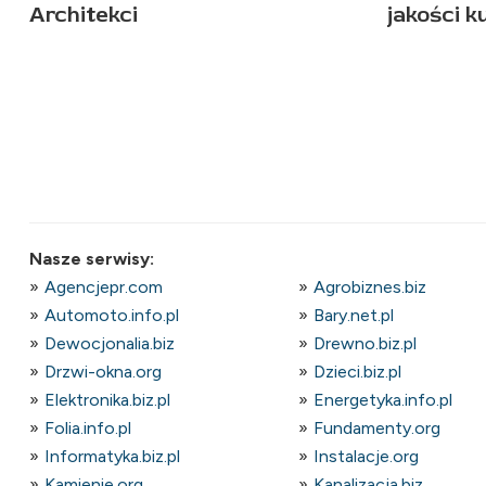
Architekci
jakości k
Nasze serwisy:
Agencjepr.com
Agrobiznes.biz
Automoto.info.pl
Bary.net.pl
Dewocjonalia.biz
Drewno.biz.pl
Drzwi-okna.org
Dzieci.biz.pl
Elektronika.biz.pl
Energetyka.info.pl
Folia.info.pl
Fundamenty.org
Informatyka.biz.pl
Instalacje.org
Kamienie.org
Kanalizacja.biz