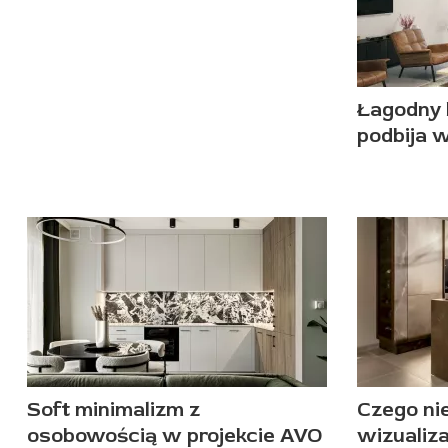
Łagodny 
podbija 
Soft minimalizm z
Czego ni
osobowością w projekcie AVO
wizualiza