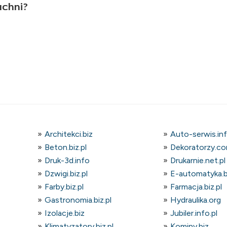
uchni?
Architekci.biz
Auto-serwis.in
Beton.biz.pl
Dekoratorzy.co
Druk-3d.info
Drukarnie.net.pl
Dzwigi.biz.pl
E-automatyka.bi
Farby.biz.pl
Farmacja.biz.pl
Gastronomia.biz.pl
Hydraulika.org
Izolacje.biz
Jubiler.info.pl
Klimatyzatory.biz.pl
Kominy.biz