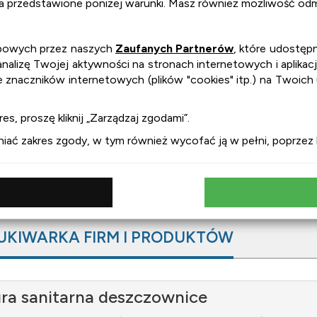
na przedstawione poniżej warunki. Masz również możliwość odmó
obowych przez naszych
Zaufanych Partnerów
, które udostępn
lizę Twojej aktywności na stronach internetowych i aplikacj
e znaczników internetowych (plików "cookies" itp.) na Twoich
es, proszę kliknij „Zarządzaj zgodami”.
ć zakres zgody, w tym również wycofać ją w pełni, poprzez kl
UKIWARKA FIRM I PRODUKTÓW
ra sanitarna deszczownice