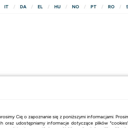
IT
DA
EL
HU
NO
PT
RO
M
KONTAKT
, prosimy Cię o zapoznanie się z poniższymi informacjami. Pr
 oraz udostępniamy informacje dotyczące plików "cookies