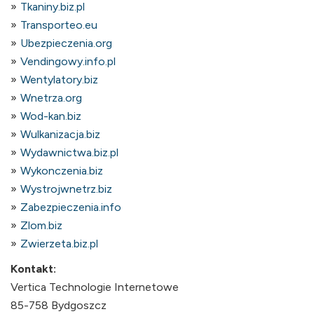
Tkaniny.biz.pl
Transporteo.eu
Ubezpieczenia.org
Vendingowy.info.pl
Wentylatory.biz
Wnetrza.org
Wod-kan.biz
Wulkanizacja.biz
Wydawnictwa.biz.pl
Wykonczenia.biz
Wystrojwnetrz.biz
Zabezpieczenia.info
Zlom.biz
Zwierzeta.biz.pl
Kontakt:
Vertica Technologie Internetowe
85-758 Bydgoszcz