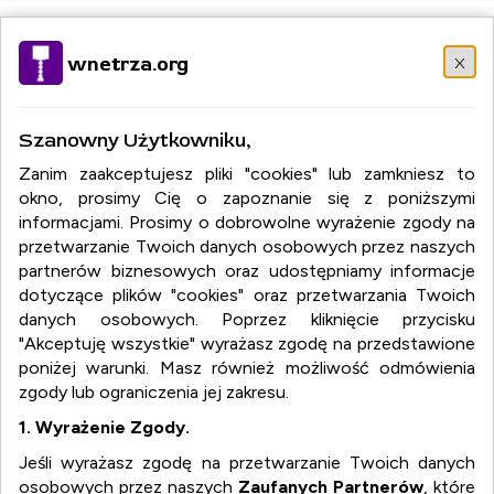
Wybierz język:
PL
EN
DE
RU
FR
IT
DA
EL
HU
NO
x
wnetrza.org
PT
RO
SR
SK
ES
SV
TR
Szanowny Użytkowniku,
Zanim zaakceptujesz pliki "cookies" lub zamkniesz to
okno, prosimy Cię o zapoznanie się z poniższymi
informacjami. Prosimy o dobrowolne wyrażenie zgody na
przetwarzanie Twoich danych osobowych przez naszych
partnerów biznesowych oraz udostępniamy informacje
dotyczące plików "cookies" oraz przetwarzania Twoich
danych osobowych. Poprzez kliknięcie przycisku
"Akceptuję wszystkie" wyrażasz zgodę na przedstawione
poniżej warunki. Masz również możliwość odmówienia
zgody lub ograniczenia jej zakresu.
1. Wyrażenie Zgody.
Jeśli wyrażasz zgodę na przetwarzanie Twoich danych
osobowych przez naszych
Zaufanych Partnerów
, które