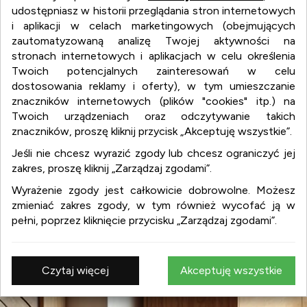
udostępniasz w historii przeglądania stron internetowych
i aplikacji w celach marketingowych (obejmujących
zautomatyzowaną analizę Twojej aktywności na
stronach internetowych i aplikacjach w celu określenia
Twoich potencjalnych zainteresowań w celu
dostosowania reklamy i oferty), w tym umieszczanie
znaczników internetowych (plików "cookies" itp.) na
Twoich urządzeniach oraz odczytywanie takich
wnetrza.org
znaczników, proszę kliknij przycisk „Akceptuję wszystkie”.
Jeśli nie chcesz wyrazić zgody lub chcesz ograniczyć jej
zakres, proszę kliknij „Zarządzaj zgodami”.
wnetrza.org
Wyrażenie zgody jest całkowicie dobrowolne. Możesz
:
aranżacja wnętrz
zmieniać zakres zgody, w tym również wycofać ją w
:
projekty wnętrz
pełni, poprzez kliknięcie przycisku „Zarządzaj zgodami”.
:
design
:
meble
:
wyposażenie wnętrz
Czytaj więcej
Akceptuję wszystkie