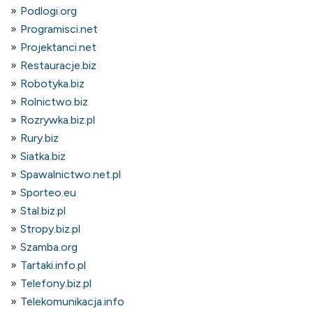
Podlogi.org
Programisci.net
Projektanci.net
Restauracje.biz
Robotyka.biz
Rolnictwo.biz
Rozrywka.biz.pl
Rury.biz
Siatka.biz
Spawalnictwo.net.pl
Sporteo.eu
Stal.biz.pl
Stropy.biz.pl
Szamba.org
Tartaki.info.pl
Telefony.biz.pl
Telekomunikacja.info