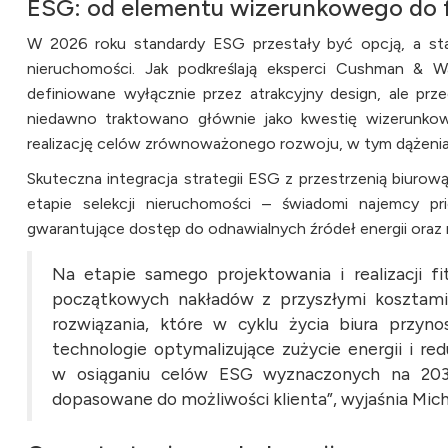
ESG: od elementu wizerunkowego do f
W 2026 roku standardy ESG przestały być opcją, a st
nieruchomości. Jak podkreślają eksperci Cushman & Wa
definiowane wyłącznie przez atrakcyjny design, ale pr
niedawno traktowano głównie jako kwestię wizerunkow
realizację celów zrównoważonego rozwoju, w tym dążenia
Skuteczna integracja strategii ESG z przestrzenią biur
etapie selekcji nieruchomości – świadomi najemcy pri
gwarantujące dostęp do odnawialnych źródeł energii oraz 
Na etapie samego projektowania i realizacji 
początkowych nakładów z przyszłymi kosztami 
rozwiązania, które w cyklu życia biura przyn
technologie optymalizujące zużycie energii i r
w osiąganiu celów ESG wyznaczonych na 2030
dopasowane do możliwości klienta”, wyjaśnia Mich