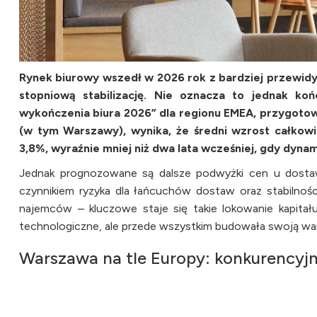
Rynek biurowy wszedł w 2026 rok z bardziej przewid
stopniową stabilizację. Nie oznacza to jednak ko
wykończenia biura 2026” dla regionu EMEA, przygoto
(w tym Warszawy), wynika, że średni wzrost całkowi
3,8%, wyraźnie mniej niż dwa lata wcześniej, gdy dynam
Jednak prognozowane są dalsze podwyżki cen u dostawc
czynnikiem ryzyka dla łańcuchów dostaw oraz stabilnoś
najemców – kluczowe staje się takie lokowanie kapitał
technologiczne, ale przede wszystkim budowała swoją wa
Warszawa na tle Europy: konkurencyjn