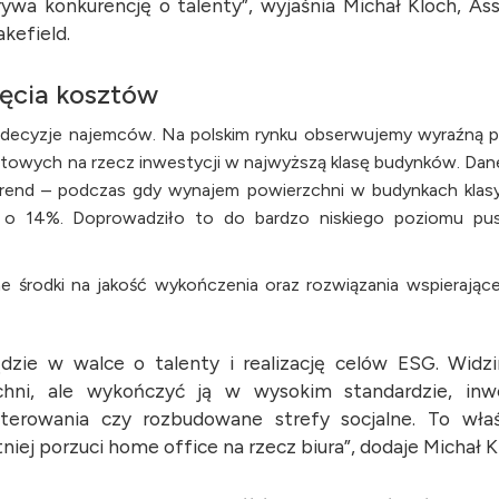
wa konkurencję o talenty”, wyjaśnia Michał Kloch, Ass
kefield.
ięcia kosztów
 decyzje najemców. Na polskim rynku obserwujemy wyraźną po
atowych na rzecz inwestycji w najwyższą klasę budynków. Dane
trend – podczas gdy wynajem powierzchni w budynkach klas
dło o 14%. Doprowadziło to do bardzo niskiego poziomu p
 środki na jakość wykończenia oraz rozwiązania wspierające
dzie w walce o talenty i realizację celów ESG. Widz
ni, ale wykończyć ją w wysokim standardzie, inwe
terowania czy rozbudowane strefy socjalne. To wła
iej porzuci home office na rzecz biura”, dodaje Michał K