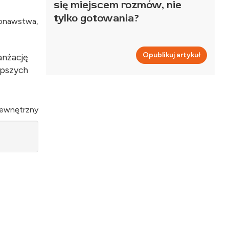
się miejscem rozmów, nie
tylko gotowania?
konawstwa,
Opublikuj artykuł
anżację
epszych
zewnętrzny