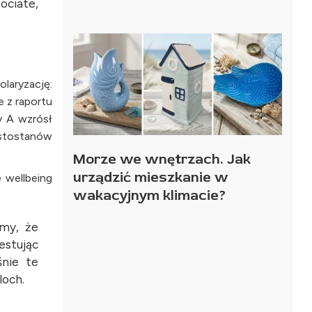
ociate,
laryzację:
 z raportu
y A wzrósł
ustostanów
Morze we wnętrzach. Jak
urządzić mieszkanie w
 wellbeing
wakacyjnym klimacie?
imy, że
stując
śnie te
loch.