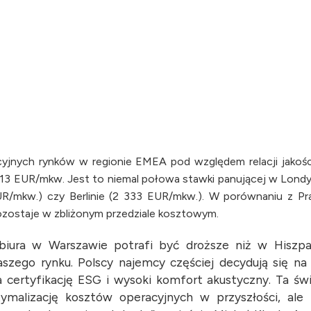
cyjnych rynków w regionie EMEA pod względem relacji jakośc
 313 EUR/mkw. Jest to niemal połowa stawki panującej w Lond
R/mkw.) czy Berlinie (2 333 EUR/mkw.). W porównaniu z Pr
zostaje w zbliżonym przedziale kosztowym.
iura w Warszawie potrafi być droższe niż w Hiszpa
szego rynku. Polscy najemcy częściej decydują się na 
 certyfikację ESG i wysoki komfort akustyczny. Ta ś
ymalizację kosztów operacyjnych w przyszłości, ale