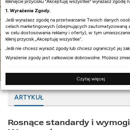
kliknięcie przycisku "Akceptuję wszystkie" wyrażasz zgodę 
1. Wyrażenie Zgody.
wnetrza.org
Jeśli wyrażasz zgodę na przetwarzanie Twoich danych os
celach marketingowych (obejmujących zautomatyzowaną ana
w celu dostosowania reklamy i oferty), w tym umieszczani
:
aranżacja wnętrz
kliknij przycisk „Akceptuję wszystkie”.
:
projekty wnętrz
:
design
Jeśli nie chcesz wyrazić zgody lub chcesz ograniczyć jej zakr
:
meble
Wyrażenie zgody jest całkowicie dobrowolne. Możesz zmienia
:
wyposażenie wnętrz
Czytaj więcej
ARTYKUŁ
Rosnące standardy i wymogi 