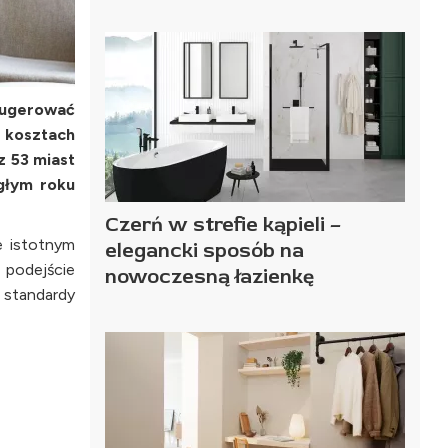
sugerować
 kosztach
 53 miast
egłym roku
Czerń w strefie kąpieli –
e istotnym
elegancki sposób na
 podejście
nowoczesną łazienkę
 standardy