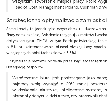
wszystkim stworzenie miejsca pracy, które wygry
Head of Cost Management Poland, Cushman & Wa
Strategiczna optymalizacja zamiast c
Same koszty to jednak tylko część obrazu – kluczowe są
firmy coraz częściej świadomie rezygnują z metrów kwadr
dotyczące rynku EMEA, w tym Polski potwierdzają ten 
o 8% r/r, zainteresowanie biurami niższej klasy spa
w najlepszych obiektach (zaledwie 3,5%).
Optymalizacja metrażu pozwala przesunąć zaoszczędzone
i integrację zespołów.
Współczesne biuro jest postrzegane jako narzę
najemcy wolą wynająć o 20% mniej powierzch
w doskonałą akustykę, inteligentne systemy s
elementy decydują dziś o tym, czy pracownik chętn