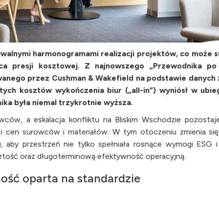
ywalnymi harmonogramami realizacji projektów, co może 
ńca presji kosztowej. Z najnowszego „Przewodnika po
wanego przez Cushman & Wakefield na podstawie danych z
tych kosztów wykończenia biur („all-in”) wyniósł w ubi
ika była niemal trzykrotnie wyższa.
ów, a eskalacja konfliktu na Bliskim Wschodzie pozostaj
ci cen surowców i materiałów. W tym otoczeniu zmienia się
u, aby przestrzeń nie tylko spełniała rosnące wymogi ESG i
rtość oraz długoterminową efektywność operacyjną.
ość oparta na standardzie