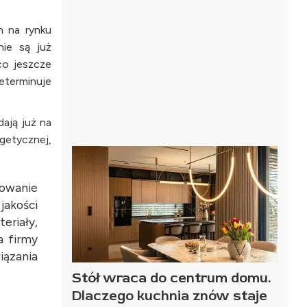
h na rynku
nie są już
co jeszcze
eterminuje
ają już na
getycznej,
sowanie
jakości
eriały,
a firmy
ązania
Stół wraca do centrum domu.
Dlaczego kuchnia znów staje