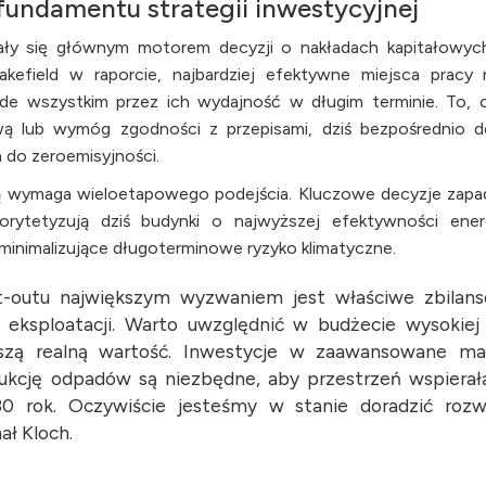
undamentu strategii inwestycyjnej
ały się głównym motorem decyzji o nakładach kapitałowyc
kefield w raporcie, najbardziej efektywne miejsca pracy 
zede wszystkim przez ich wydajność w długim terminie. To, 
ą lub wymóg zgodności z przepisami, dziś bezpośrednio d
 do zeroemisyjności.
ową wymaga wieloetapowego podejścia. Kluczowe decyzje zapad
orytetyzują dziś budynki o najwyższej efektywności ener
minimalizujące długoterminowe ryzyko klimatyczne.
fit-outu największym wyzwaniem jest właściwe zbilan
eksploatacji. Warto uwzględnić w budżecie wysokiej 
oszą realną wartość. Inwestycje w zaawansowane mat
edukcję odpadów są niezbędne, aby przestrzeń wspierał
 rok. Oczywiście jesteśmy w stanie doradzić rozwi
ał Kloch.