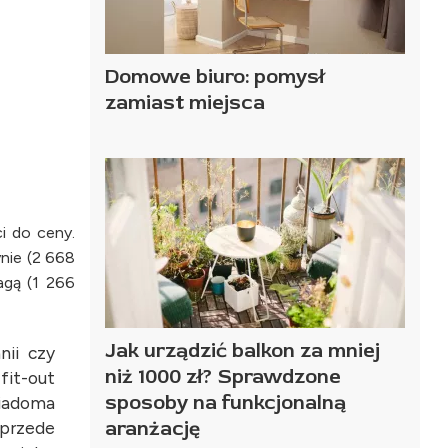
Domowe biuro: pomysł
zamiast miejsca
i do ceny.
ynie (2 668
agą (1 266
Jak urządzić balkon za mniej
nii czy
niż 1000 zł? Sprawdzone
fit-out
sposoby na funkcjonalną
wiadoma
aranżację
 przede