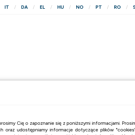
IT
DA
EL
HU
NO
PT
RO
M
KONTAKT
, prosimy Cię o zapoznanie się z poniższymi informacjami. Pr
 oraz udostępniamy informacje dotyczące plików "cookies