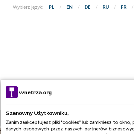
Wybierz język:
PL
EN
DE
RU
FR
wnetrza.org
Szanowny Użytkowniku,
STRONA GŁÓWNA
ARTYKUŁY
BAZA FIR
Zanim zaakceptujesz pliki "cookies" lub zamkniesz to okno
danych osobowych przez naszych partnerów biznesowych