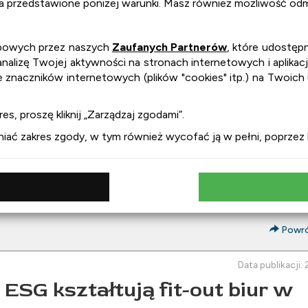
na przedstawione poniżej warunki. Masz również możliwość odmó
obowych przez naszych
Zaufanych Partnerów
, które udostępn
lizę Twojej aktywności na stronach internetowych i aplikacj
e znaczników internetowych (plików "cookies" itp.) na Twoich
es, proszę kliknij „Zarządzaj zgodami”.
ć zakres zgody, w tym również wycofać ją w pełni, poprzez kl
Powrót
Data publikacji
ESG kształtują fit-out biur w