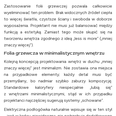
Zastosowanie folii grzewczej pozwala całkowicie
wyeliminować ten problem. Brak widocznych źródeł ciepła
to więcej światła, czystsze ściany i swoboda w doborze
wyposażenia. Projektant nie musi już balansować między
funkcją a estetyką. Zamiast tego może skupić się na
tworzeniu wnętrza zgodnego z ideą „less is more” („mniej
znaczy więcej”).
Folia grzewcza w minimalistycznym wnętrzu
Kolejną koncepcją projektowania wnętrz w duchu „mniej
znaczy więcej” jest minimalizm. Nie zostawia ona miejsca
na przypadkowe elementy; każdy detal musi być
przemyślany, bo nadmiar szybko zaburzy kompozycję.
Standardowe kaloryfery niespecjalnie „lubią się”
z wnętrzami minimalistycznymi, stąd w ich przypadku
projektanci najczęściej sugerują systemy „schowane”.
Elektryczna podłogówka naturalnie wpisuje się w ten styl
- jest w końcu niewidoczna, nie potrzebuje dodatkowego