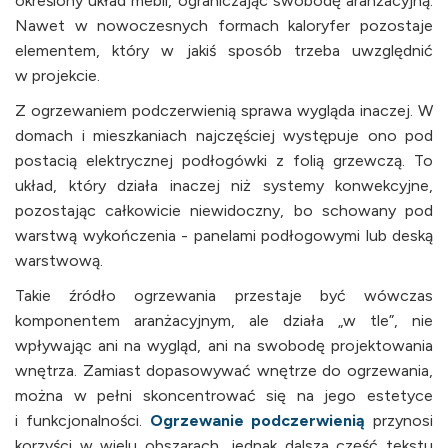
określony układ mebli, ograniczając swobodę aranżacyjną.
Nawet w nowoczesnych formach kaloryfer pozostaje
elementem, który w jakiś sposób trzeba uwzględnić
w projekcie.
Z ogrzewaniem podczerwienią sprawa wygląda inaczej. W
domach i mieszkaniach najczęściej występuje ono pod
postacią elektrycznej podłogówki z folią grzewczą. To
układ, który działa inaczej niż systemy konwekcyjne,
pozostając całkowicie niewidoczny, bo schowany pod
warstwą wykończenia - panelami podłogowymi lub deską
warstwową.
Takie źródło ogrzewania przestaje być wówczas
komponentem aranżacyjnym, ale działa „w tle”, nie
wpływając ani na wygląd, ani na swobodę projektowania
wnętrza. Zamiast dopasowywać wnętrze do ogrzewania,
można w pełni skoncentrować się na jego estetyce
i funkcjonalności.
Ogrzewanie podczerwienią
przynosi
korzyści w wielu obszarach, jednak dalsza część tekstu