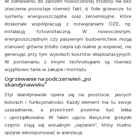
W odniesieniu do założeń nowoczesnej stodoły nie bez
znaczenia pozostaje również fakt, iż folie grzewcze to
systemy energooszczędne oraz zeroemisyjne, które
doskonale współpracują z rozwiązaniami OZE, np.
instalacją fotowoltaiczną. W nowoczesnym,
energooszczędnym czy pasywnym budownictwie mogą
stanowić główne źródło ciepła lub realnie je wspierać, nie
generując przy tym wysokich kosztów eksploatacyjnych.
W porównaniu z innymi technologiami są również
wyjątkowo tanie w zakupie i montażu.
Ogrzewanie na podczerwień „po
skandynawsku”
Styl skandynawski opiera się na prostocie, jasnych
kolorach i funkcjonalności. Każdy element ma tu swoje
uzasadnienie, a przestrzeń powinna być lekka
i uporządkowana. W takim ujęciu klasyczne grzejniki
często stają się wizualnym „ciężarem”, który trudno
spójnie wkomponować w aranżację.