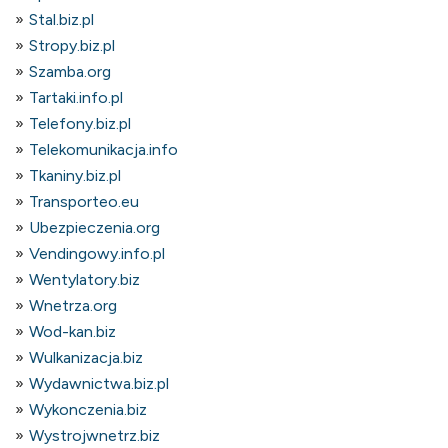
Stal.biz.pl
Stropy.biz.pl
Szamba.org
Tartaki.info.pl
Telefony.biz.pl
Telekomunikacja.info
Tkaniny.biz.pl
Transporteo.eu
Ubezpieczenia.org
Vendingowy.info.pl
Wentylatory.biz
Wnetrza.org
Wod-kan.biz
Wulkanizacja.biz
Wydawnictwa.biz.pl
Wykonczenia.biz
Wystrojwnetrz.biz