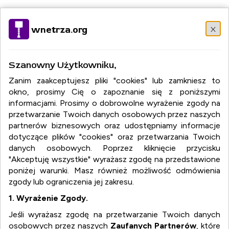
Wybierz język:
PL
EN
DE
RU
FR
IT
DA
EL
HU
NO
x
wnetrza.org
PT
RO
SR
SK
ES
SV
TR
Szanowny Użytkowniku,
Zanim zaakceptujesz pliki "cookies" lub zamkniesz to
okno, prosimy Cię o zapoznanie się z poniższymi
informacjami. Prosimy o dobrowolne wyrażenie zgody na
przetwarzanie Twoich danych osobowych przez naszych
partnerów biznesowych oraz udostępniamy informacje
dotyczące plików "cookies" oraz przetwarzania Twoich
danych osobowych. Poprzez kliknięcie przycisku
"Akceptuję wszystkie" wyrażasz zgodę na przedstawione
poniżej warunki. Masz również możliwość odmówienia
zgody lub ograniczenia jej zakresu.
1. Wyrażenie Zgody.
Jeśli wyrażasz zgodę na przetwarzanie Twoich danych
osobowych przez naszych
Zaufanych Partnerów
, które