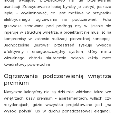
mogą wyglądać przypadkowo na tle przemyślanej
aranżacji. Zdecydowanie lepiej byłoby je zakryć, jeszcze
lepiej - wyeliminować, co jest możliwe w przypadku
elektrycznego ogrzewania na podczerwień. Folia
grzewcza schowana pod podłogą czy w ścianie nie
ingeruje w strukturę wnętrza, a projektant nie musi iść na
kompromisy w zakresie realizacji pierwotnej koncepcji.
Jednocześnie „surowa” przestrzeń zyskuje wysoce
efektywny i energooszczędny system, który mimo
wizualnego chłodu skutecznie ociepla każdy metr
kwadratowy powierzchni.
Ogrzewanie podczerwienią wnętrza
premium
Klasyczne kaloryfery nie są dziś mile widziane także we
wnętrzach klasy premium - apartamentach, willach czy
rezydencjach, gdzie wszystko projektowane jest „na
wysoki połysk” lub w duchu ponadczasowej elegancji.