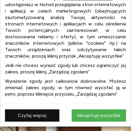
udostępniasz w historii przeglądania stron internetowych
i aplikacji w celach marketingowych (obejmujących
zautomatyzowaną analizę Twojej aktywności na
stronach internetowych i aplikacjach w celu określenia
Twoich potencjalnych zainteresowań w celu
dostosowania reklamy i oferty), w tym umieszczanie
znaczników internetowych (plików "cookies" itp.) na
Twoich urządzeniach oraz odczytywanie takich
wnetrza.org
znaczników, proszę kliknij przycisk „Akceptuję wszystkie”.
Jeśli nie chcesz wyrazić zgody lub chcesz ograniczyć jej
zakres, proszę kliknij „Zarządzaj zgodami”.
wnetrza.org
Wyrażenie zgody jest całkowicie dobrowolne. Możesz
:
aranżacja wnętrz
zmieniać zakres zgody, w tym również wycofać ją w
:
projekty wnętrz
pełni, poprzez kliknięcie przycisku „Zarządzaj zgodami”.
:
design
:
meble
:
wyposażenie wnętrz
Czytaj więcej
Akceptuję wszystkie