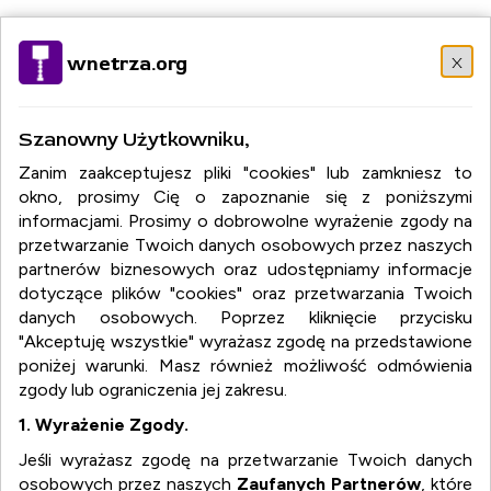
Wybierz język:
PL
EN
DE
RU
FR
IT
DA
EL
HU
NO
x
wnetrza.org
PT
RO
SR
SK
ES
SV
TR
Szanowny Użytkowniku,
Zanim zaakceptujesz pliki "cookies" lub zamkniesz to
okno, prosimy Cię o zapoznanie się z poniższymi
informacjami. Prosimy o dobrowolne wyrażenie zgody na
przetwarzanie Twoich danych osobowych przez naszych
partnerów biznesowych oraz udostępniamy informacje
dotyczące plików "cookies" oraz przetwarzania Twoich
danych osobowych. Poprzez kliknięcie przycisku
"Akceptuję wszystkie" wyrażasz zgodę na przedstawione
poniżej warunki. Masz również możliwość odmówienia
zgody lub ograniczenia jej zakresu.
1. Wyrażenie Zgody.
Jeśli wyrażasz zgodę na przetwarzanie Twoich danych
osobowych przez naszych
Zaufanych Partnerów
, które