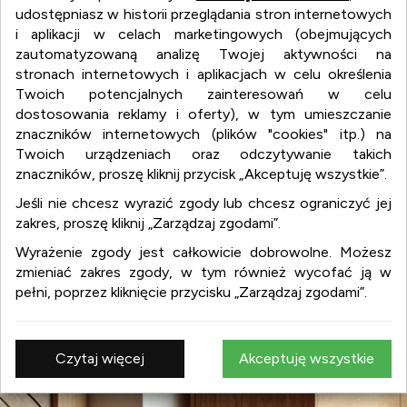
udostępniasz w historii przeglądania stron internetowych
i aplikacji w celach marketingowych (obejmujących
zautomatyzowaną analizę Twojej aktywności na
stronach internetowych i aplikacjach w celu określenia
Twoich potencjalnych zainteresowań w celu
dostosowania reklamy i oferty), w tym umieszczanie
znaczników internetowych (plików "cookies" itp.) na
Twoich urządzeniach oraz odczytywanie takich
wnetrza.org
znaczników, proszę kliknij przycisk „Akceptuję wszystkie”.
Jeśli nie chcesz wyrazić zgody lub chcesz ograniczyć jej
zakres, proszę kliknij „Zarządzaj zgodami”.
wnetrza.org
Wyrażenie zgody jest całkowicie dobrowolne. Możesz
:
aranżacja wnętrz
zmieniać zakres zgody, w tym również wycofać ją w
:
projekty wnętrz
pełni, poprzez kliknięcie przycisku „Zarządzaj zgodami”.
:
design
:
meble
:
wyposażenie wnętrz
Czytaj więcej
Akceptuję wszystkie