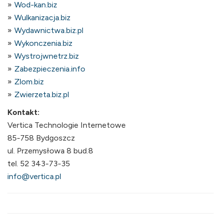
Wod-kan.biz
Wulkanizacja.biz
Wydawnictwa.biz.pl
Wykonczenia.biz
Wystrojwnetrz.biz
Zabezpieczenia.info
Zlom.biz
Zwierzeta.biz.pl
Kontakt:
Vertica Technologie Internetowe
85-758 Bydgoszcz
ul. Przemysłowa 8 bud.8
tel. 52 343-73-35
info@vertica.pl