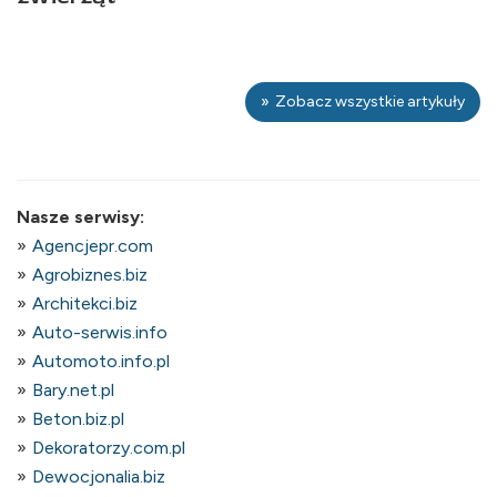
Zobacz wszystkie artykuły
Nasze serwisy:
Agencjepr.com
Agrobiznes.biz
Architekci.biz
Auto-serwis.info
Automoto.info.pl
Bary.net.pl
Beton.biz.pl
Dekoratorzy.com.pl
Dewocjonalia.biz