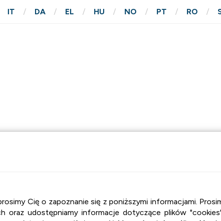
IT
DA
EL
HU
NO
PT
RO
M
KONTAKT
, prosimy Cię o zapoznanie się z poniższymi informacjami. Pr
 oraz udostępniamy informacje dotyczące plików "cookies