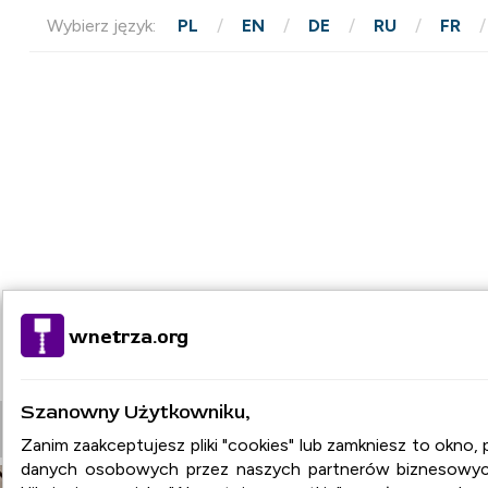
Wybierz język:
PL
EN
DE
RU
FR
wnetrza.org
Szanowny Użytkowniku,
STRONA GŁÓWNA
ARTYKUŁY
BAZA FIR
Zanim zaakceptujesz pliki "cookies" lub zamkniesz to okno
danych osobowych przez naszych partnerów biznesowych