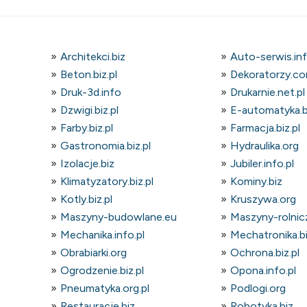
Architekci.biz
Auto-serwis.in
Beton.biz.pl
Dekoratorzy.co
Druk-3d.info
Drukarnie.net.pl
Dzwigi.biz.pl
E-automatyka.bi
Farby.biz.pl
Farmacja.biz.pl
Gastronomia.biz.pl
Hydraulika.org
Izolacje.biz
Jubiler.info.pl
Klimatyzatory.biz.pl
Kominy.biz
Kotly.biz.pl
Kruszywa.org
Maszyny-budowlane.eu
Maszyny-rolnicz
Mechanika.info.pl
Mechatronika.bi
Obrabiarki.org
Ochrona.biz.pl
Ogrodzenie.biz.pl
Opona.info.pl
Pneumatyka.org.pl
Podlogi.org
Restauracje.biz
Robotyka.biz