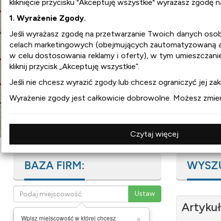
kliknięcie przycisku "Akceptuję wszystkie" wyrażasz zgodę 
1. Wyrażenie Zgody.
wnetrza.org
Jeśli wyrażasz zgodę na przetwarzanie Twoich danych os
celach marketingowych (obejmujących zautomatyzowaną ana
w celu dostosowania reklamy i oferty), w tym umieszczani
:
aranżacja wnętrz
kliknij przycisk „Akceptuję wszystkie”.
:
projekty wnętrz
:
design
Jeśli nie chcesz wyrazić zgody lub chcesz ograniczyć jej zakr
:
meble
Wyrażenie zgody jest całkowicie dobrowolne. Możesz zmienia
:
wyposażenie wnętrz
Czytaj więcej
BAZA FIRM:
WYSZ
Artykuł
×
Wpisz miejscowość w której chcesz