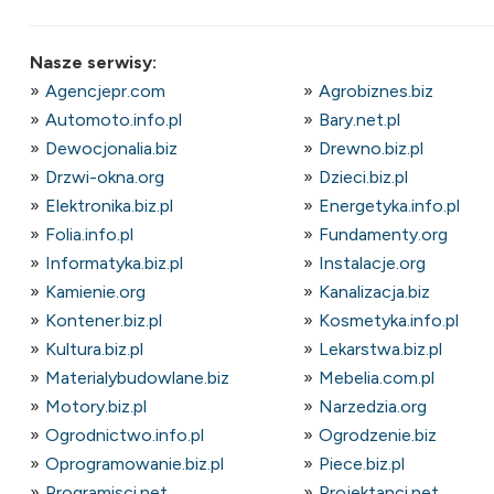
Nasze serwisy:
Agencjepr.com
Agrobiznes.biz
Automoto.info.pl
Bary.net.pl
Dewocjonalia.biz
Drewno.biz.pl
Drzwi-okna.org
Dzieci.biz.pl
Elektronika.biz.pl
Energetyka.info.pl
Folia.info.pl
Fundamenty.org
Informatyka.biz.pl
Instalacje.org
Kamienie.org
Kanalizacja.biz
Kontener.biz.pl
Kosmetyka.info.pl
Kultura.biz.pl
Lekarstwa.biz.pl
Materialybudowlane.biz
Mebelia.com.pl
Motory.biz.pl
Narzedzia.org
Ogrodnictwo.info.pl
Ogrodzenie.biz
Oprogramowanie.biz.pl
Piece.biz.pl
Programisci.net
Projektanci.net