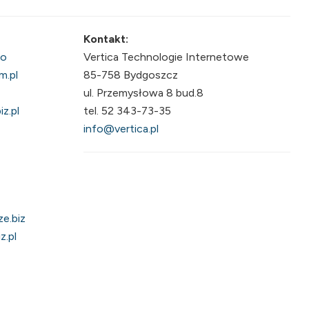
Kontakt:
fo
Vertica Technologie Internetowe
m.pl
85-758 Bydgoszcz
ul. Przemysłowa 8 bud.8
z.pl
tel. 52 343-73-35
info@vertica.pl
e.biz
z.pl