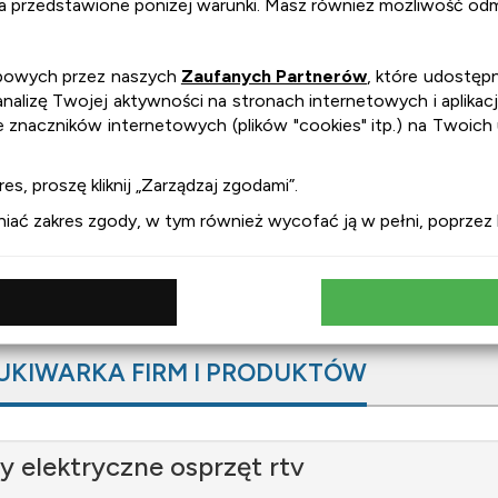
na przedstawione poniżej warunki. Masz również możliwość odmó
obowych przez naszych
Zaufanych Partnerów
, które udostępn
lizę Twojej aktywności na stronach internetowych i aplikacj
e znaczników internetowych (plików "cookies" itp.) na Twoich
es, proszę kliknij „Zarządzaj zgodami”.
ć zakres zgody, w tym również wycofać ją w pełni, poprzez kl
UKIWARKA FIRM I PRODUKTÓW
y elektryczne osprzęt rtv