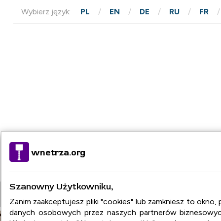
Wybierz język:
PL
EN
DE
RU
FR
wnetrza.org
Szanowny Użytkowniku,
STRONA GŁÓWNA
ARTYKUŁY
BAZA FIR
Zanim zaakceptujesz pliki "cookies" lub zamkniesz to okno
danych osobowych przez naszych partnerów biznesowych