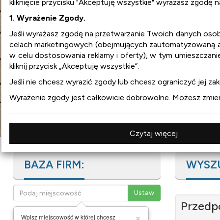
kliknięcie przycisku "Akceptuję wszystkie" wyrażasz zgodę 
1. Wyrażenie Zgody.
wnetrza.org
Jeśli wyrażasz zgodę na przetwarzanie Twoich danych os
celach marketingowych (obejmujących zautomatyzowaną ana
w celu dostosowania reklamy i oferty), w tym umieszczani
:
aranżacja wnętrz
kliknij przycisk „Akceptuję wszystkie”.
:
projekty wnętrz
:
design
Jeśli nie chcesz wyrazić zgody lub chcesz ograniczyć jej zakr
:
meble
Wyrażenie zgody jest całkowicie dobrowolne. Możesz zmienia
:
wyposażenie wnętrz
Czytaj więcej
BAZA FIRM:
WYSZ
Przedp
×
Wpisz miejscowość w której chcesz