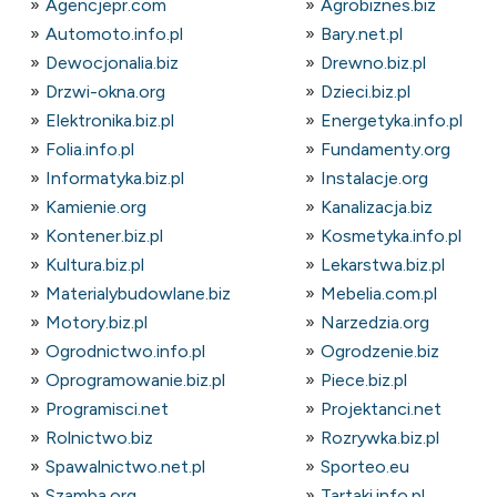
Agencjepr.com
Agrobiznes.biz
Automoto.info.pl
Bary.net.pl
Dewocjonalia.biz
Drewno.biz.pl
Drzwi-okna.org
Dzieci.biz.pl
Elektronika.biz.pl
Energetyka.info.pl
Folia.info.pl
Fundamenty.org
Informatyka.biz.pl
Instalacje.org
Kamienie.org
Kanalizacja.biz
Kontener.biz.pl
Kosmetyka.info.pl
Kultura.biz.pl
Lekarstwa.biz.pl
Materialybudowlane.biz
Mebelia.com.pl
Motory.biz.pl
Narzedzia.org
Ogrodnictwo.info.pl
Ogrodzenie.biz
Oprogramowanie.biz.pl
Piece.biz.pl
Programisci.net
Projektanci.net
Rolnictwo.biz
Rozrywka.biz.pl
Spawalnictwo.net.pl
Sporteo.eu
Szamba.org
Tartaki.info.pl