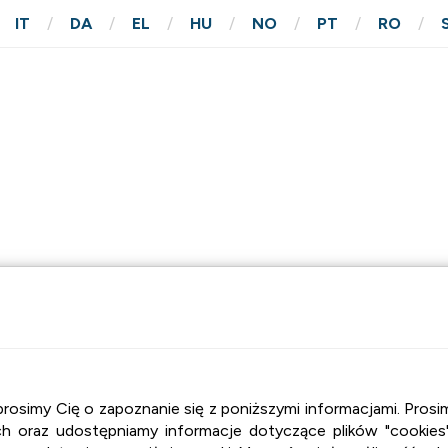
IT
DA
EL
HU
NO
PT
RO
M
KONTAKT
, prosimy Cię o zapoznanie się z poniższymi informacjami. Pr
 oraz udostępniamy informacje dotyczące plików "cookies