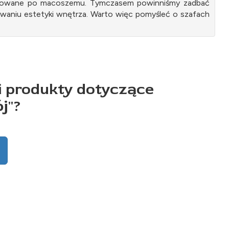
aktowane po macoszemu. Tymczasem powinniśmy zadbać
waniu estetyki wnętrza. Warto więc pomyśleć o szafach
i produkty dotyczące
j
"?