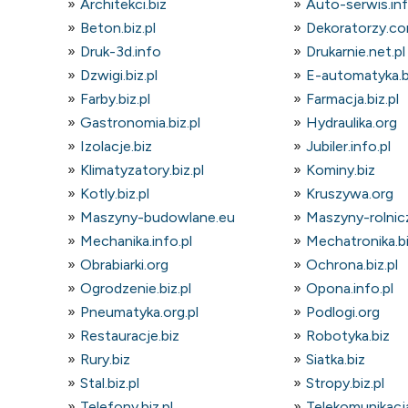
Architekci.biz
Auto-serwis.in
Beton.biz.pl
Dekoratorzy.co
Druk-3d.info
Drukarnie.net.pl
Dzwigi.biz.pl
E-automatyka.bi
Farby.biz.pl
Farmacja.biz.pl
Gastronomia.biz.pl
Hydraulika.org
Izolacje.biz
Jubiler.info.pl
Klimatyzatory.biz.pl
Kominy.biz
Kotly.biz.pl
Kruszywa.org
Maszyny-budowlane.eu
Maszyny-rolnicz
Mechanika.info.pl
Mechatronika.bi
Obrabiarki.org
Ochrona.biz.pl
Ogrodzenie.biz.pl
Opona.info.pl
Pneumatyka.org.pl
Podlogi.org
Restauracje.biz
Robotyka.biz
Rury.biz
Siatka.biz
Stal.biz.pl
Stropy.biz.pl
Telefony.biz.pl
Telekomunikacja