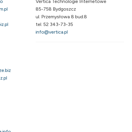
fo
Vertica Technologie Internetowe
m.pl
85-758 Bydgoszcz
ul. Przemysłowa 8 bud.8
z.pl
tel. 52 343-73-35
info@vertica.pl
e.biz
z.pl
.info