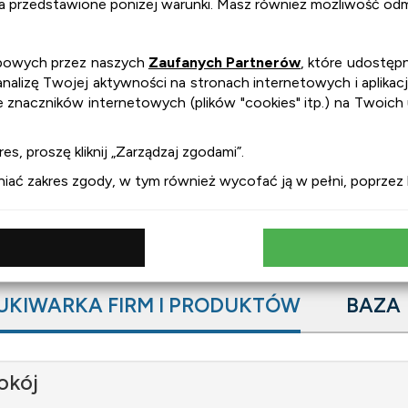
na przedstawione poniżej warunki. Masz również możliwość odmó
obowych przez naszych
Zaufanych Partnerów
, które udostępn
lizę Twojej aktywności na stronach internetowych i aplikacj
e znaczników internetowych (plików "cookies" itp.) na Twoich
es, proszę kliknij „Zarządzaj zgodami”.
ć zakres zgody, w tym również wycofać ją w pełni, poprzez kl
UKIWARKA FIRM I PRODUKTÓW
BAZA
okój