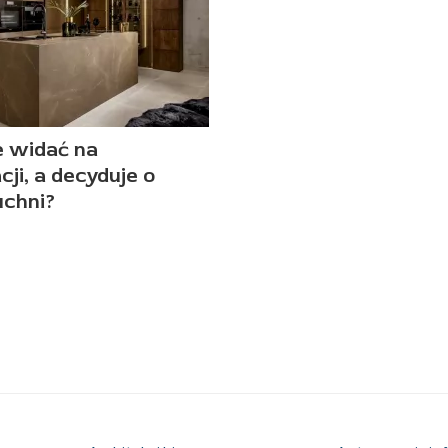
e widać na
cji, a decyduje o
uchni?