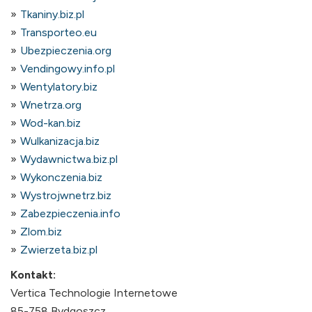
Tkaniny.biz.pl
Transporteo.eu
Ubezpieczenia.org
Vendingowy.info.pl
Wentylatory.biz
Wnetrza.org
Wod-kan.biz
Wulkanizacja.biz
Wydawnictwa.biz.pl
Wykonczenia.biz
Wystrojwnetrz.biz
Zabezpieczenia.info
Zlom.biz
Zwierzeta.biz.pl
Kontakt:
Vertica Technologie Internetowe
85-758 Bydgoszcz