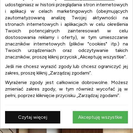
udostępniasz w historii przeglądania stron internetowych
i aplikacji w celach marketingowych (obejmujących
zautomatyzowaną analizę Twojej aktywności na
stronach internetowych i aplikacjach w celu określenia
Twoich potencjalnych zainteresowań w celu
dostosowania reklamy i oferty), w tym umieszczanie
znaczników internetowych (plików "cookies" itp.) na
Twoich urządzeniach oraz odczytywanie takich
wnetrza.org
znaczników, proszę kliknij przycisk „Akceptuję wszystkie”.
Jeśli nie chcesz wyrazić zgody lub chcesz ograniczyć jej
zakres, proszę kliknij „Zarządzaj zgodami”.
wnetrza.org
Wyrażenie zgody jest całkowicie dobrowolne. Możesz
:
aranżacja wnętrz
zmieniać zakres zgody, w tym również wycofać ją w
:
projekty wnętrz
pełni, poprzez kliknięcie przycisku „Zarządzaj zgodami”.
:
design
:
meble
:
wyposażenie wnętrz
Czytaj więcej
Akceptuję wszystkie