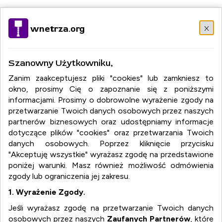
Wybierz język:
PL
EN
DE
RU
FR
IT
DA
EL
HU
NO
x
wnetrza.org
PT
RO
SR
SK
ES
SV
TR
Szanowny Użytkowniku,
Zanim zaakceptujesz pliki "cookies" lub zamkniesz to
okno, prosimy Cię o zapoznanie się z poniższymi
informacjami. Prosimy o dobrowolne wyrażenie zgody na
przetwarzanie Twoich danych osobowych przez naszych
partnerów biznesowych oraz udostępniamy informacje
dotyczące plików "cookies" oraz przetwarzania Twoich
danych osobowych. Poprzez kliknięcie przycisku
"Akceptuję wszystkie" wyrażasz zgodę na przedstawione
poniżej warunki. Masz również możliwość odmówienia
zgody lub ograniczenia jej zakresu.
1. Wyrażenie Zgody.
Jeśli wyrażasz zgodę na przetwarzanie Twoich danych
osobowych przez naszych
Zaufanych Partnerów
, które