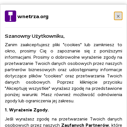
Wybierz język:
PL
EN
DE
RU
FR
IT
DA
EL
HU
NO
x
wnetrza.org
PT
RO
SR
SK
ES
SV
TR
Szanowny Użytkowniku,
Zanim zaakceptujesz pliki "cookies" lub zamkniesz to
okno, prosimy Cię o zapoznanie się z poniższymi
informacjami. Prosimy o dobrowolne wyrażenie zgody na
przetwarzanie Twoich danych osobowych przez naszych
partnerów biznesowych oraz udostępniamy informacje
dotyczące plików "cookies" oraz przetwarzania Twoich
danych osobowych. Poprzez kliknięcie przycisku
"Akceptuję wszystkie" wyrażasz zgodę na przedstawione
poniżej warunki. Masz również możliwość odmówienia
zgody lub ograniczenia jej zakresu.
1. Wyrażenie Zgody.
Jeśli wyrażasz zgodę na przetwarzanie Twoich danych
osobowych przez naszych
Zaufanych Partnerów
, które