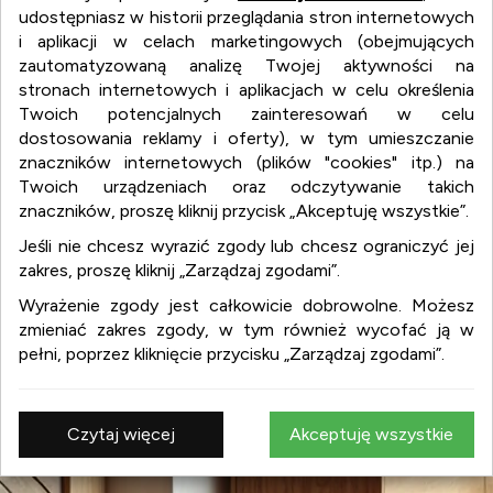
udostępniasz w historii przeglądania stron internetowych
i aplikacji w celach marketingowych (obejmujących
zautomatyzowaną analizę Twojej aktywności na
stronach internetowych i aplikacjach w celu określenia
Twoich potencjalnych zainteresowań w celu
dostosowania reklamy i oferty), w tym umieszczanie
znaczników internetowych (plików "cookies" itp.) na
Twoich urządzeniach oraz odczytywanie takich
wnetrza.org
znaczników, proszę kliknij przycisk „Akceptuję wszystkie”.
Jeśli nie chcesz wyrazić zgody lub chcesz ograniczyć jej
zakres, proszę kliknij „Zarządzaj zgodami”.
wnetrza.org
Wyrażenie zgody jest całkowicie dobrowolne. Możesz
:
aranżacja wnętrz
zmieniać zakres zgody, w tym również wycofać ją w
:
projekty wnętrz
pełni, poprzez kliknięcie przycisku „Zarządzaj zgodami”.
:
design
:
meble
:
wyposażenie wnętrz
Czytaj więcej
Akceptuję wszystkie