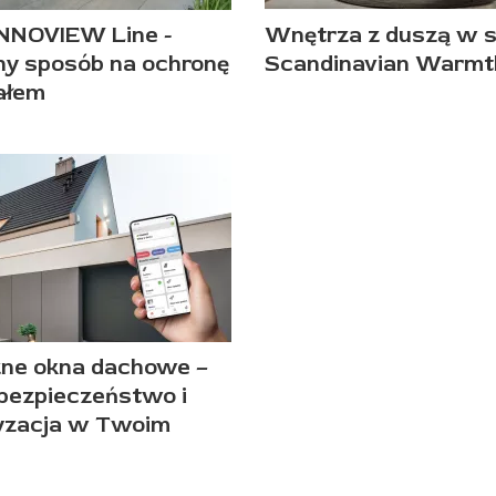
INNOVIEW Line -
Wnętrza z duszą w s
ny sposób na ochronę
Scandinavian Warmt
ałem
zne okna dachowe –
 bezpieczeństwo i
yzacja w Twoim