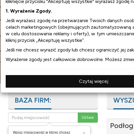
kliknięcie przycisku "Akceptuję wszystkie" wyrażasz zgodę 
1. Wyrażenie Zgody.
wnetrza.org
Jeśli wyrażasz zgodę na przetwarzanie Twoich danych os
celach marketingowych (obejmujących zautomatyzowaną ana
w celu dostosowania reklamy i oferty), w tym umieszczani
:
aranżacja wnętrz
kliknij przycisk „Akceptuję wszystkie”.
:
projekty wnętrz
:
design
Jeśli nie chcesz wyrazić zgody lub chcesz ograniczyć jej zakr
:
meble
Wyrażenie zgody jest całkowicie dobrowolne. Możesz zmienia
:
wyposażenie wnętrz
Czytaj więcej
BAZA FIRM:
WYSZ
Podłog
×
Wpisz miejscowość w której chcesz