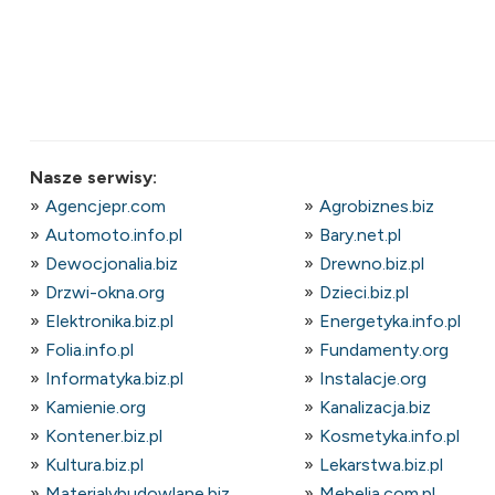
Nasze serwisy:
Agencjepr.com
Agrobiznes.biz
Automoto.info.pl
Bary.net.pl
Dewocjonalia.biz
Drewno.biz.pl
Drzwi-okna.org
Dzieci.biz.pl
Elektronika.biz.pl
Energetyka.info.pl
Folia.info.pl
Fundamenty.org
Informatyka.biz.pl
Instalacje.org
Kamienie.org
Kanalizacja.biz
Kontener.biz.pl
Kosmetyka.info.pl
Kultura.biz.pl
Lekarstwa.biz.pl
Materialybudowlane.biz
Mebelia.com.pl