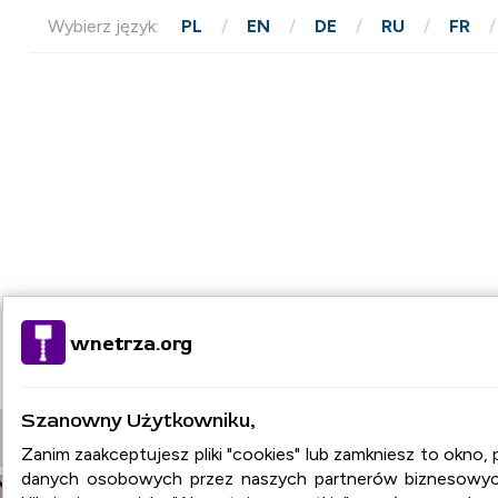
Wybierz język:
PL
EN
DE
RU
FR
wnetrza.org
Szanowny Użytkowniku,
STRONA GŁÓWNA
ARTYKUŁY
BAZA FIR
Zanim zaakceptujesz pliki "cookies" lub zamkniesz to okno
danych osobowych przez naszych partnerów biznesowych