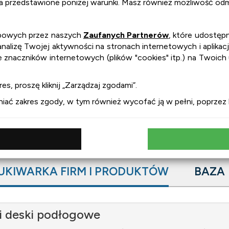
na przedstawione poniżej warunki. Masz również możliwość odmó
obowych przez naszych
Zaufanych Partnerów
, które udostępn
lizę Twojej aktywności na stronach internetowych i aplikacj
e znaczników internetowych (plików "cookies" itp.) na Twoich
es, proszę kliknij „Zarządzaj zgodami”.
ć zakres zgody, w tym również wycofać ją w pełni, poprzez kl
UKIWARKA FIRM I PRODUKTÓW
BAZA
i deski podłogowe