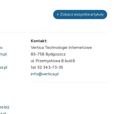
Zobacz wszystkie artykuły
Kontakt:
fo
Vertica Technologie Internetowe
m.pl
85-758 Bydgoszcz
ul. Przemysłowa 8 bud.8
z.pl
tel. 52 343-73-35
info@vertica.pl
e.biz
z.pl