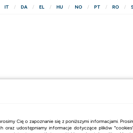
IT
DA
EL
HU
NO
PT
RO
M
KONTAKT
, prosimy Cię o zapoznanie się z poniższymi informacjami. Pr
 oraz udostępniamy informacje dotyczące plików "cookies