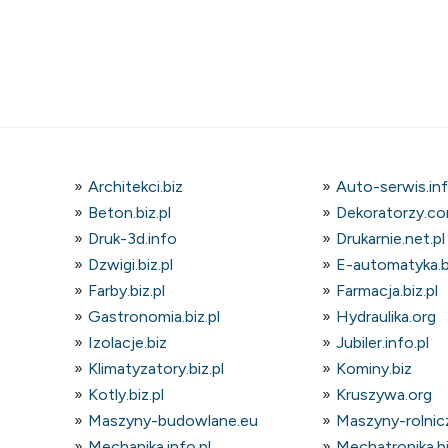
Architekci.biz
Auto-serwis.in
Beton.biz.pl
Dekoratorzy.co
Druk-3d.info
Drukarnie.net.pl
Dzwigi.biz.pl
E-automatyka.bi
Farby.biz.pl
Farmacja.biz.pl
Gastronomia.biz.pl
Hydraulika.org
Izolacje.biz
Jubiler.info.pl
Klimatyzatory.biz.pl
Kominy.biz
Kotly.biz.pl
Kruszywa.org
Maszyny-budowlane.eu
Maszyny-rolnicz
Mechanika.info.pl
Mechatronika.bi