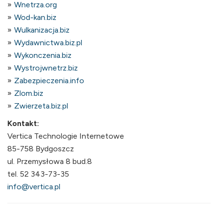
Wnetrza.org
Wod-kan.biz
Wulkanizacja.biz
Wydawnictwa.biz.pl
Wykonczenia.biz
Wystrojwnetrz.biz
Zabezpieczenia.info
Zlom.biz
Zwierzeta.biz.pl
Kontakt:
Vertica Technologie Internetowe
85-758 Bydgoszcz
ul. Przemysłowa 8 bud.8
tel. 52 343-73-35
info@vertica.pl