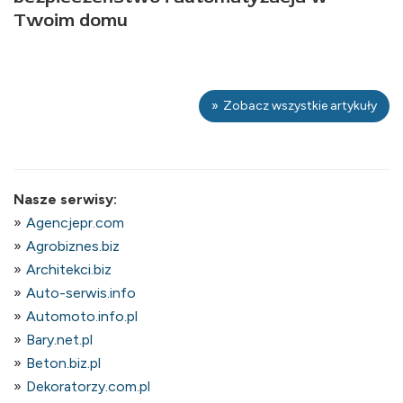
Twoim domu
Zobacz wszystkie artykuły
Nasze serwisy:
Agencjepr.com
Agrobiznes.biz
Architekci.biz
Auto-serwis.info
Automoto.info.pl
Bary.net.pl
Beton.biz.pl
Dekoratorzy.com.pl