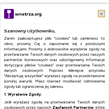
Wybierz język:
PL
EN
DE
RU
FR
IT
DA
EL
HU
NO
x
wnetrza.org
PT
RO
SR
SK
ES
SV
TR
Szanowny Użytkowniku,
Zanim zaakceptujesz pliki "cookies" lub zamkniesz to
okno, prosimy Cię o zapoznanie się z poniższymi
informacjami. Prosimy o dobrowolne wyrażenie zgody na
przetwarzanie Twoich danych osobowych przez naszych
partnerów biznesowych oraz udostępniamy informacje
dotyczące plików "cookies" oraz przetwarzania Twoich
danych osobowych. Poprzez kliknięcie przycisku
"Akceptuję wszystkie" wyrażasz zgodę na przedstawione
poniżej warunki. Masz również możliwość odmówienia
zgody lub ograniczenia jej zakresu.
1. Wyrażenie Zgody.
Jeśli wyrażasz zgodę na przetwarzanie Twoich danych
osobowych przez naszych
Zaufanych Partnerów
, które