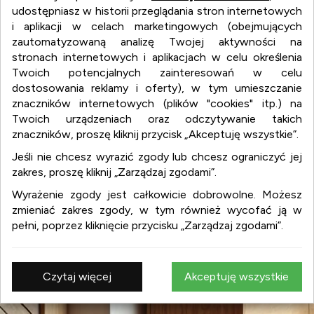
udostępniasz w historii przeglądania stron internetowych
i aplikacji w celach marketingowych (obejmujących
zautomatyzowaną analizę Twojej aktywności na
stronach internetowych i aplikacjach w celu określenia
Twoich potencjalnych zainteresowań w celu
dostosowania reklamy i oferty), w tym umieszczanie
znaczników internetowych (plików "cookies" itp.) na
Twoich urządzeniach oraz odczytywanie takich
wnetrza.org
znaczników, proszę kliknij przycisk „Akceptuję wszystkie”.
Jeśli nie chcesz wyrazić zgody lub chcesz ograniczyć jej
zakres, proszę kliknij „Zarządzaj zgodami”.
wnetrza.org
Wyrażenie zgody jest całkowicie dobrowolne. Możesz
:
aranżacja wnętrz
zmieniać zakres zgody, w tym również wycofać ją w
:
projekty wnętrz
pełni, poprzez kliknięcie przycisku „Zarządzaj zgodami”.
:
design
:
meble
:
wyposażenie wnętrz
Czytaj więcej
Akceptuję wszystkie