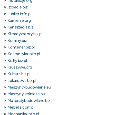
Instalacje.org
Izolacje.biz
Jubiler.info.pl
Kamienie.org
Kanalizacja.biz
Klimatyzatory.biz.pl
Kominy.biz
Kontener.biz.pl
Kosmetyka.info.pl
Kotly.biz.pl
Kruszywa.org
Kultura.biz.pl
Lekarstwa.biz.pl
Maszyny-budowlane.eu
Maszyny-rolnicze.biz
Materialybudowlane.biz
Mebelia.com.pl
Mechanika.info.pl